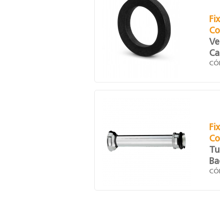
Fi
Co
Ve
Ca
CÓ
Fi
Co
Tu
Ba
CÓ