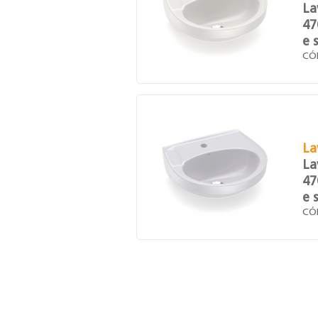
La
47
e 
CÓ
La
La
47
e 
CÓ