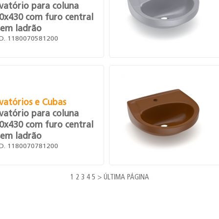
vatório para coluna
0x430 com furo central
sem ladrão
D. 1180070581200
vatórios e Cubas
vatório para coluna
0x430 com furo central
sem ladrão
D. 1180070781200
1
2
3
4
5
>
ÚLTIMA PÁGINA