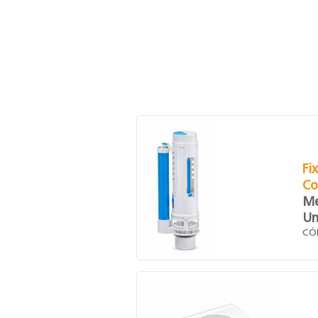
Fi
Co
Me
Un
CÓ