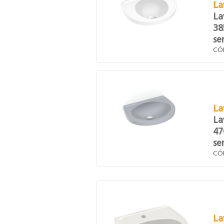
La
La
38
se
CÓ
La
La
47
se
CÓ
La