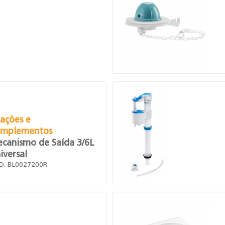
xações e
mplementos
canismo de Saída 3/6L
iversal
D. BL0027200R