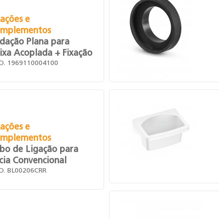
xações e
mplementos
dação Plana para
ixa Acoplada + Fixação
D. 1969110004100
xações e
mplementos
bo de Ligação para
cia Convencional
D. BL00206CRR