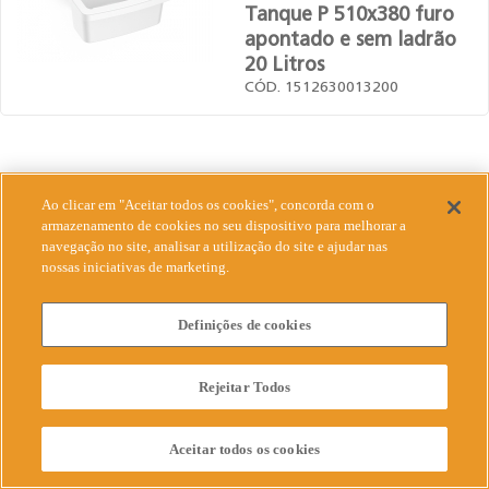
Tanque P 510x380 furo
apontado e sem ladrão
20 Litros
CÓD. 1512630013200
Ao clicar em "Aceitar todos os cookies", concorda com o
armazenamento de cookies no seu dispositivo para melhorar a
navegação no site, analisar a utilização do site e ajudar nas
nossas iniciativas de marketing.
Definições de cookies
LOGASA 2022 - DESENVOLVIDO POR
JOTA
3W
Rejeitar Todos
Aceitar todos os cookies